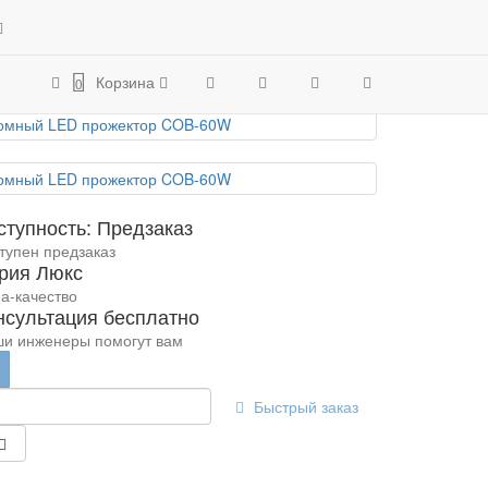
тор COB-60W на солнечной батарее
не
ктор COB-60W
Корзина
0
ступность: Предзаказ
тупен предзаказ
рия Люкс
а-качество
нсультация бесплатно
и инженеры помогут вам
Быстрый заказ