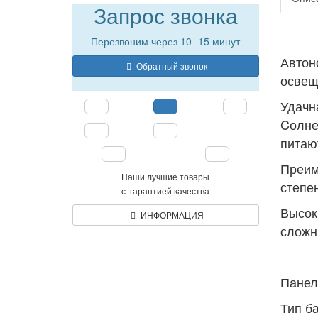
Запрос звонка
Перезвоним через 10 -15 минут
Автон
Обратный звонок
освещ
Удачн
Cолне
питаю
Преим
Наши лучшие товары
степе
с гарантией качества
Высок
ИНФОРМАЦИЯ
сложн
Панел
Тип б