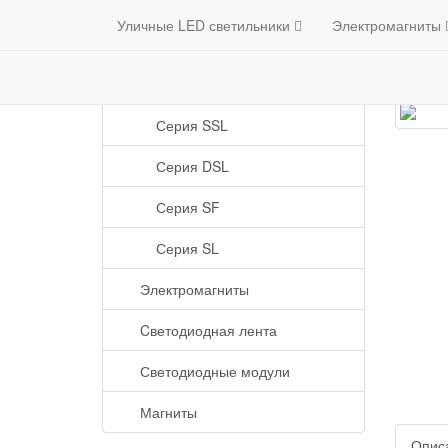
Mitino
shop
г. МОСКВА
Категории
Уличные LED светильники
(985) 529-52-46
Электромагниты
Кон
Уличные LED светильники
Серия SSL
Серия DSL
Серия SF
Серия SL
Электромагниты
Cветодиодная лента
Светодиодные модули
Магниты
Опис