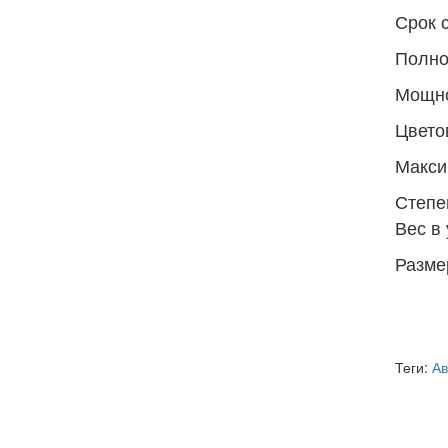
Срок 
Полно
Мощно
Цвето
Макси
Степе
Вес в 
Размер
Теги:
Ав