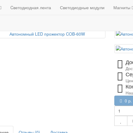
Уличные LED светильники
Автономный LED прожек
такты
Cветодиодная лента
Каталог
Светодиодные модули
Доставка и оплата
Магниты
О магази
Автономный LED проже
До
Дос
Се
Цен
Ко
Наш
0 р.
ание
Отзывы (0)
Доставка