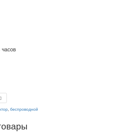
8 часов
ктор
,
беспроводной
товары